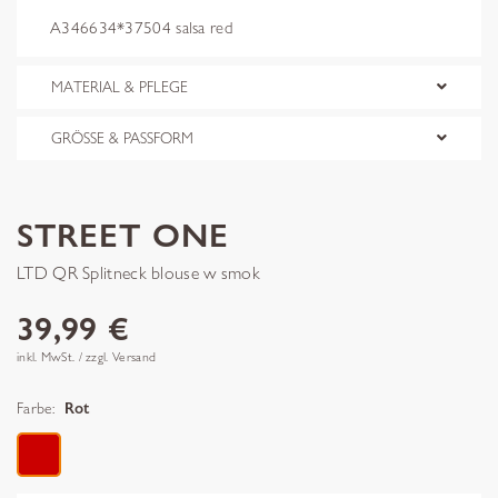
A346634*37504 salsa red
MATERIAL & PFLEGE
GRÖSSE & PASSFORM
STREET ONE
LTD QR Splitneck blouse w smok
39,99 €
inkl. MwSt. / zzgl. Versand
Farbe:
Rot