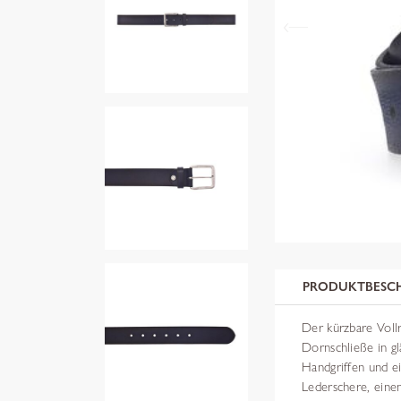
PRODUKTBESC
Der kürzbare Vollr
Dornschließe in g
Handgriffen und e
Lederschere, ein