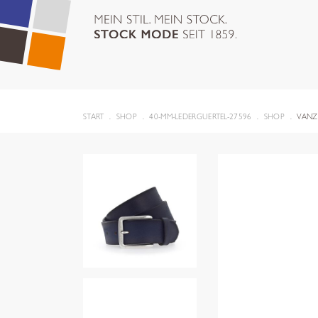
START
SHOP
40-MM-LEDERGUERTEL-27596
SHOP
VANZ