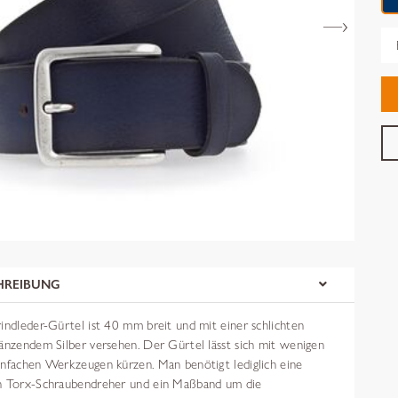
Gr
HREIBUNG
indleder-Gürtel ist 40 mm breit und mit einer schlichten
länzendem Silber versehen. Der Gürtel lässt sich mit wenigen
infachen Werkzeugen kürzen. Man benötigt lediglich eine
en Torx-Schraubendreher und ein Maßband um die