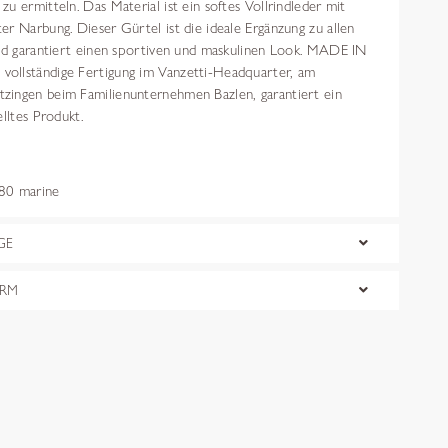
u ermitteln. Das Material ist ein softes Vollrindleder mit
r Narbung. Dieser Gürtel ist die ideale Ergänzung zu allen
und garantiert einen sportiven und maskulinen Look. MADE IN
ollständige Fertigung im Vanzetti-Headquarter, am
ingen beim Familienunternehmen Bazlen, garantiert ein
elltes Produkt.
0 marine
GE
ORM