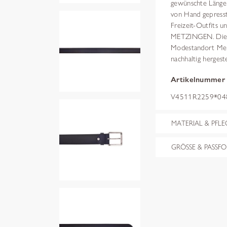
gewünschte Länge z
von Hand gepresste
Freizeit-Outfits 
METZINGEN. Die v
Modestandort Metz
nachhaltig hergest
Artikelnummer
V4511R2259*048
MATERIAL & PFLE
GRÖSSE & PASSF