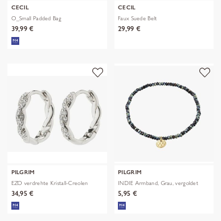
CECIL
CECIL
O_Small Padded Bag
Faux Suede Belt
39,99 €
29,99 €
PILGRIM
PILGRIM
EZO verdrehte Kristall-Creolen
INDIE Armband, Grau, vergoldet
34,95 €
5,95 €