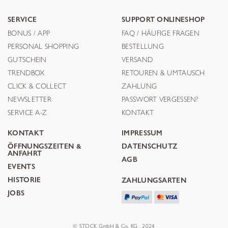
SERVICE
SUPPORT ONLINESHOP
BONUS / APP
FAQ / HÄUFIGE FRAGEN
PERSONAL SHOPPING
BESTELLUNG
GUTSCHEIN
VERSAND
TRENDBOX
RETOUREN & UMTAUSCH
CLICK & COLLECT
ZAHLUNG
NEWSLETTER
PASSWORT VERGESSEN?
SERVICE A-Z
KONTAKT
KONTAKT
IMPRESSUM
ÖFFNUNGSZEITEN &
DATENSCHUTZ
ANFAHRT
AGB
EVENTS
HISTORIE
ZAHLUNGSARTEN
JOBS
© STOCK GmbH & Co. KG . 2024