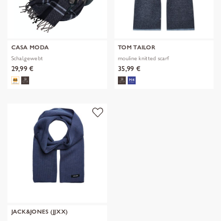
CASA MODA
TOM TAILOR
Schal,gewebt
mouline knitted scarf
29,99 €
35,99 €
JACK&JONES (JJXX)