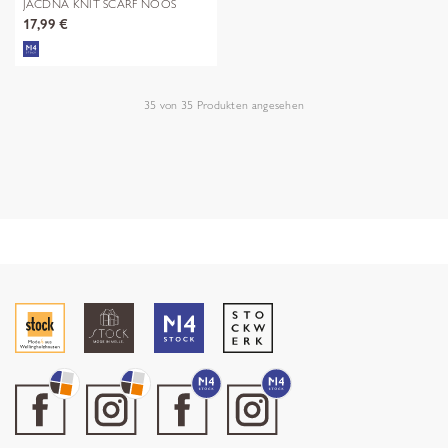
JACDNA KNIT SCARF NOOS
17,99 €
35
von
35
Produkten angesehen