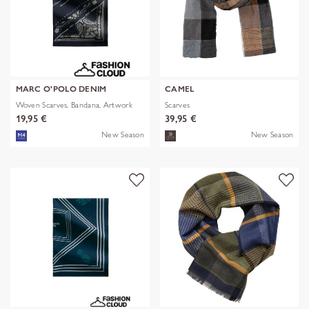
MARC O'POLO DENIM
CAMEL
Woven Scarves, Bandana, Artwork
Scarves
19,95 €
39,95 €
New Season
New Season