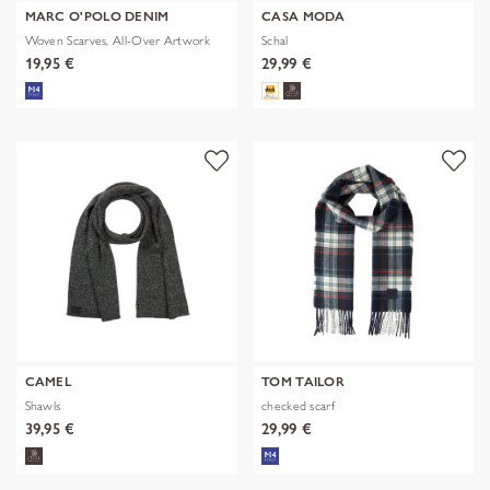
MARC O'POLO DENIM
CASA MODA
Woven Scarves, All-Over Artwork
Schal
19,95 €
29,99 €
CAMEL
TOM TAILOR
Shawls
checked scarf
39,95 €
29,99 €