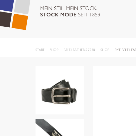
START
SHOP
BELT-LEATHER-27258
SHOP
PME BELT LEA