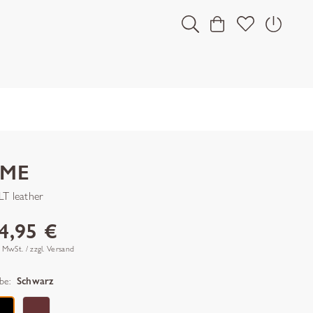
PME
LT leather
4,95 €
. MwSt. / zzgl. Versand
be:
Schwarz