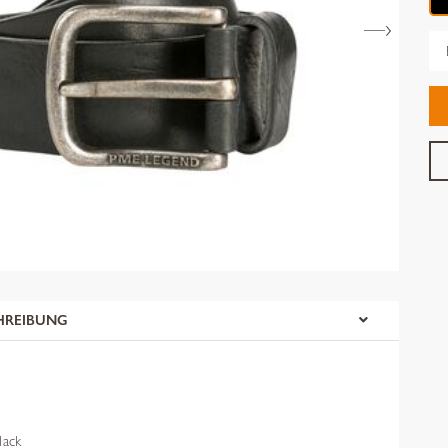
Gr
HREIBUNG
ack