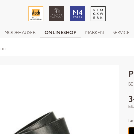
MODEHÄUSER
ONLINESHOP
MARKEN
SERVICE
THER
BE
3
inkl
Far