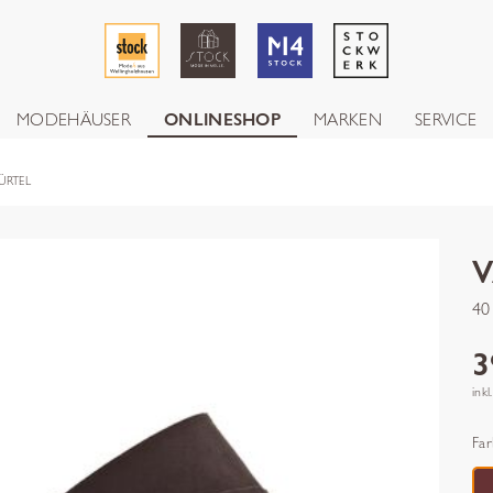
MODEHÄUSER
ONLINESHOP
MARKEN
SERVICE
ÜRTEL
40
3
inkl
Far