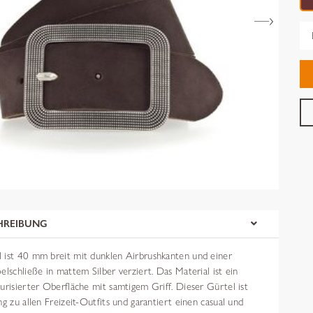
Gr
HREIBUNG
 ist 40 mm breit mit dunklen Airbrushkanten und einer
elschließe in mattem Silber verziert. Das Material ist ein
urisierter Oberfläche mit samtigem Griff. Dieser Gürtel ist
ng zu allen Freizeit-Outfits und garantiert einen casual und