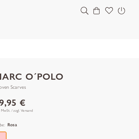
MARC O´POLO
ven Scarves
9,95 €
. MwSt. / zzgl. Versand
be:
Rosa