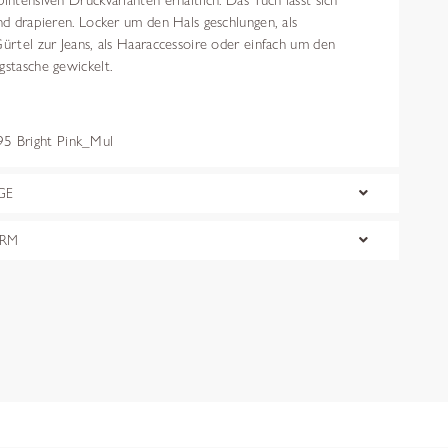
bintensiven Druckvarianten erhältlich. Das Tuch lässt sich
und drapieren. Locker um den Hals geschlungen, als
Gürtel zur Jeans, als Haaraccessoire oder einfach um den
gstasche gewickelt.
 Bright Pink_Mul
GE
ORM