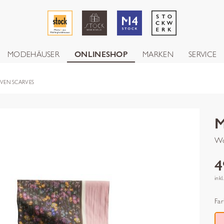
MODEHÄUSER
ONLINESHOP
MARKEN
SERVICE
VEN SCARVES
Wo
4
inkl
Far