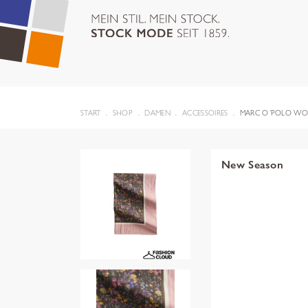
START
SHOP
DAMEN
ACCESSOIRES
MARC O´POLO WO
New Season