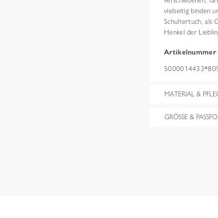
verschiedenen, far
vielseitig binden 
Schultertuch, als 
Henkel der Lieblin
Artikelnummer
5000014433*8095
MATERIAL & PFLE
GRÖSSE & PASSF