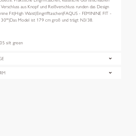
uette. Praktische Eingrifftaschen, klassische Gürtelschlaufen
r Verschluss aus Knopf und Reißverschluss runden das Design
minine Fit|High Waist|Eingrifftaschen|FAQUS - FEMININE FIT -
 30""|Das Model ist 179 cm groß und trägt N3/38.
 silt green
GE
ORM