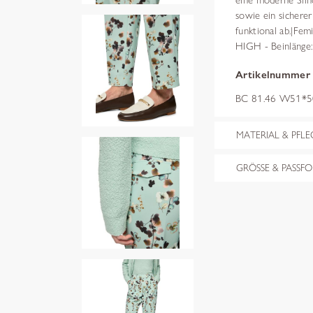
eine moderne Silho
sowie ein sichere
funktional ab.|Fe
HIGH - Beinlänge:
Artikelnummer
BC 81.46 W51*505
MATERIAL & PFLE
GRÖSSE & PASSF