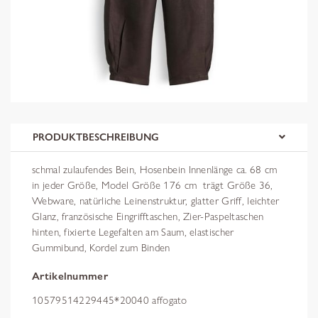
PRODUKTBESCHREIBUNG
schmal zulaufendes Bein, Hosenbein Innenlänge ca. 68 cm
in jeder Größe, Model Größe 176 cm  trägt Größe 36,
Webware, natürliche Leinenstruktur, glatter Griff, leichter
Glanz, französische Eingrifftaschen, Zier-Paspeltaschen
hinten, fixierte Legefalten am Saum, elastischer
Gummibund, Kordel zum Binden
Artikelnummer
10579514229445*20040 affogato