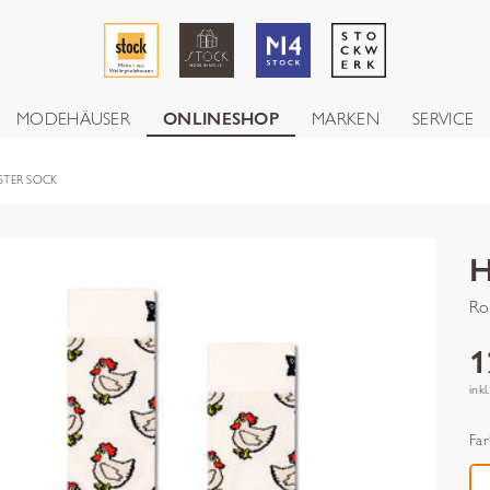
MODEHÄUSER
ONLINESHOP
MARKEN
SERVICE
STER SOCK
Ro
1
inkl
Far