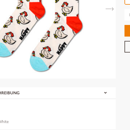
Gr
HREIBUNG
hite