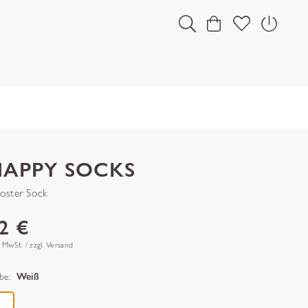
HAPPY SOCKS
oster Sock
2 €
. MwSt. / zzgl. Versand
be:
Weiß