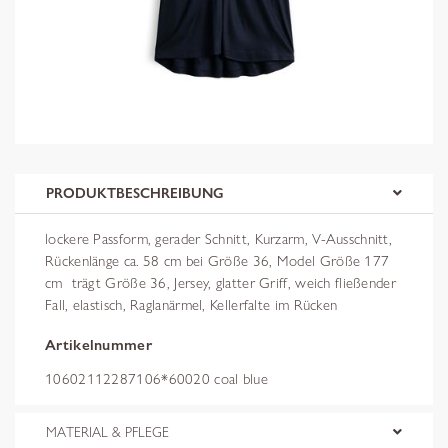
PRODUKTBESCHREIBUNG
lockere Passform, gerader Schnitt, Kurzarm, V-Ausschnitt,
Rückenlänge ca. 58 cm bei Größe 36, Model Größe 177
cm  trägt Größe 36, Jersey, glatter Griff, weich fließender
Fall, elastisch, Raglanärmel, Kellerfalte im Rücken
Artikelnummer
10602112287106*60020 coal blue
MATERIAL & PFLEGE