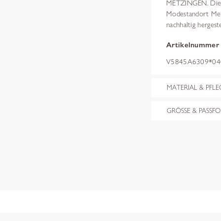
METZINGEN. Die v
Modestandort Metz
nachhaltig hergest
Artikelnummer
V5845A6309*040
MATERIAL & PFLE
GRÖSSE & PASSF