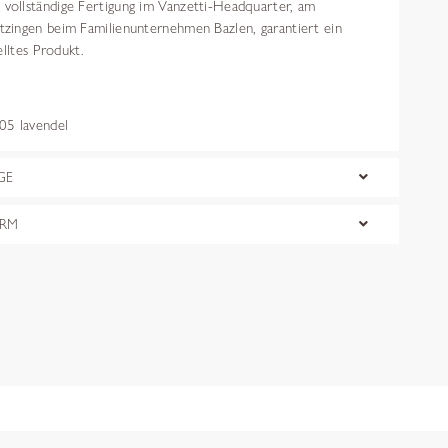
ollständige Fertigung im Vanzetti-Headquarter, am
ingen beim Familienunternehmen Bazlen, garantiert ein
elltes Produkt.
5 lavendel
GE
ORM