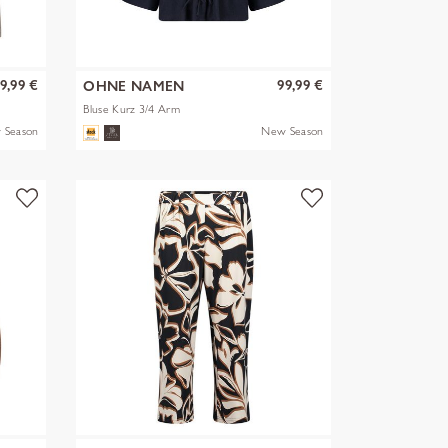
9,99 €
99,99 €
OHNE NAMEN
Bluse Kurz 3/4 Arm
 Season
New Season