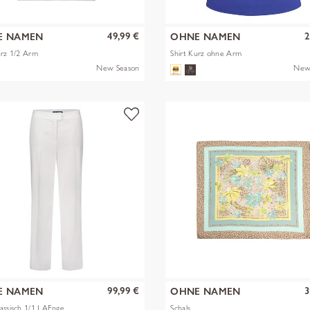
49,99 €
2
E NAMEN
OHNE NAMEN
urz 1/2 Arm
Shirt Kurz ohne Arm
New Season
New
99,99 €
3
E NAMEN
OHNE NAMEN
assisch 1/1 LAEnge
Schals