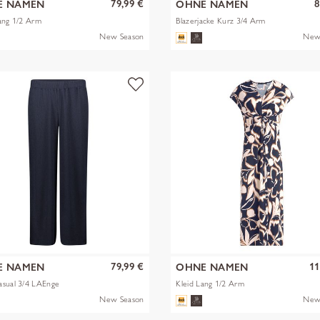
79,99 €
8
E NAMEN
OHNE NAMEN
ang 1/2 Arm
Blazerjacke Kurz 3/4 Arm
New Season
New
79,99 €
11
E NAMEN
OHNE NAMEN
asual 3/4 LAEnge
Kleid Lang 1/2 Arm
New Season
New