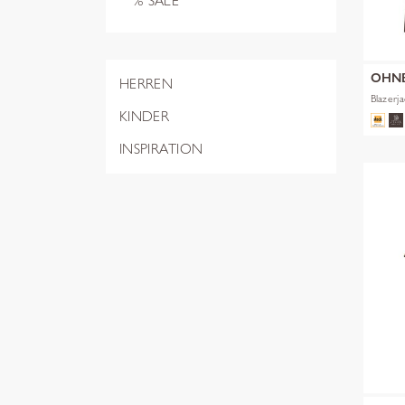
% SALE
OHN
HERREN
Blazerj
KINDER
INSPIRATION