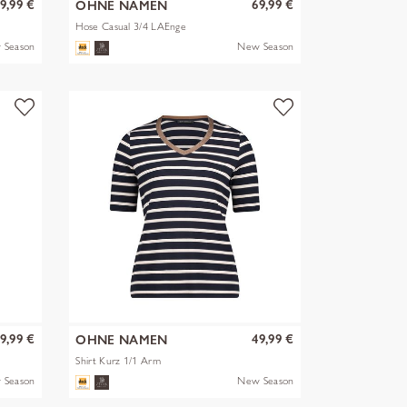
9,99 €
69,99 €
OHNE NAMEN
Hose Casual 3/4 LAEnge
 Season
New Season
9,99 €
49,99 €
OHNE NAMEN
Shirt Kurz 1/1 Arm
 Season
New Season