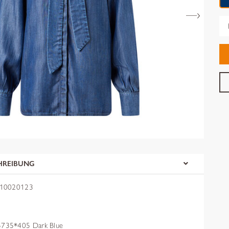
Gr
HREIBUNG
 10020123
735*405 Dark Blue