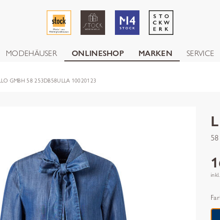
MODEHÄUSER
ONLINESHOP
MARKEN
SERVICE
LLO GMBH 58 253DB58ULLA 10020123
58
1
inkl
Far