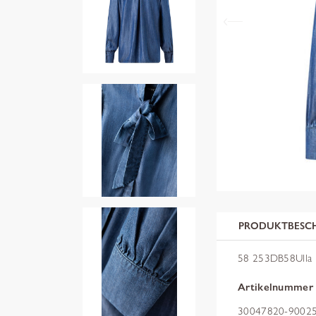
PRODUKTBESC
58 253DB58Ulla
Artikelnummer
30047820-90025