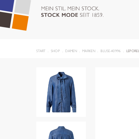
START
SHOP
DAMEN
MARKEN
BLUSE-40996
LEPORE