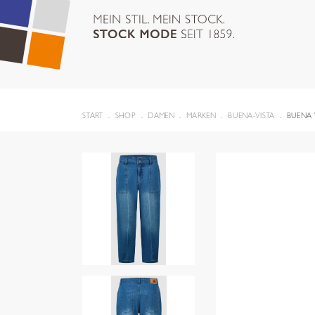
START
SHOP
DAMEN
MARKEN
BUENA-VISTA
BUENA 