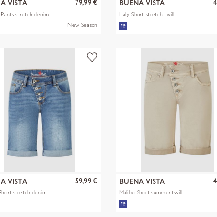
79,99 €
4
A VISTA
BUENA VISTA
t Pants stretch denim
Italy-Short stretch twill
New Season
59,99 €
4
A VISTA
BUENA VISTA
Short stretch denim
Malibu-Short summer twill