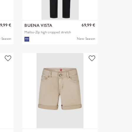
9,99 €
69,99 €
BUENA VISTA
Malibu-Zip high cropped stretch
den
 Season
New Season