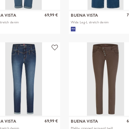
69,99 €
7
A VISTA
BUENA VISTA
stretch denim
Wide Leg-L stretch denim
69,99 €
6
A VISTA
BUENA VISTA
 stretch denim
Malibu cropped jacquard twill