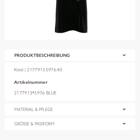
PRODUKTBESCHREIBUNG
Kleid | 2177913.5976.40
Artikelnummer
2177913*5976 BLUE
MATERIAL & PFLEGE
GRÖSSE & PASSFORM