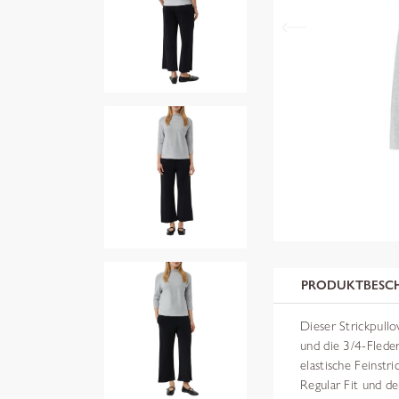
PRODUKTBESC
Dieser Strickpullo
und die 3/4-Flede
elastische Feinstr
Regular Fit und de