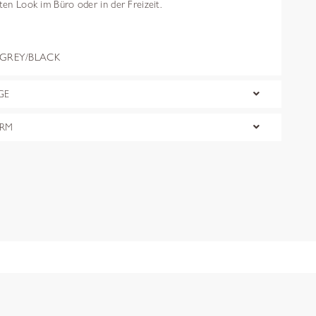
nten Look im Büro oder in der Freizeit.
GREY/BLACK
GE
ORM