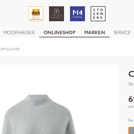
MODEHÄUSER
ONLINESHOP
MARKEN
SERVICE
CKPULLOVER
St
6
inkl
Far