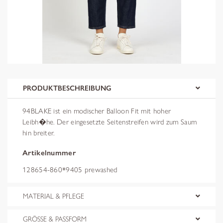
PRODUKTBESCHREIBUNG
94BLAKE ist ein modischer Balloon Fit mit hoher
Leibh�he. Der eingesetzte Seitenstreifen wird zum Saum
hin breiter.
Artikelnummer
128654-860*9405 prewashed
MATERIAL & PFLEGE
GRÖSSE & PASSFORM