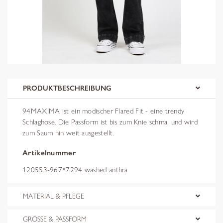
PRODUKTBESCHREIBUNG
94MAXIMA ist ein modischer Flared Fit - eine trendy
Schlaghose. Die Passform ist bis zum Knie schmal und wird
zum Saum hin weit ausgestellt.
Artikelnummer
120553-967*7294 washed anthra
MATERIAL & PFLEGE
GRÖSSE & PASSFORM