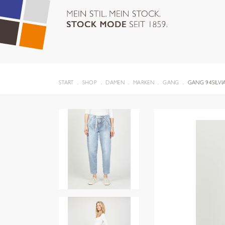
START
SHOP
DAMEN
MARKEN
GANG
GANG 94SILVI