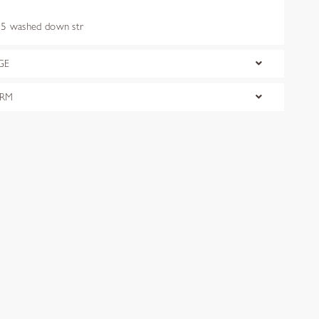
 washed down str
GE
ORM