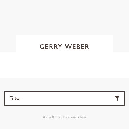
GERRY WEBER
Filter
0
von
8
Produkten angesehen