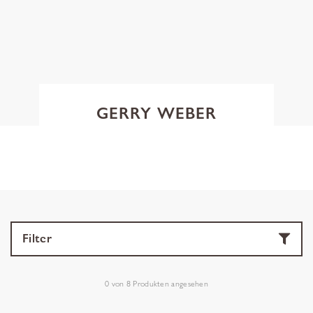
GERRY WEBER
Filter
0
von
8
Produkten angesehen