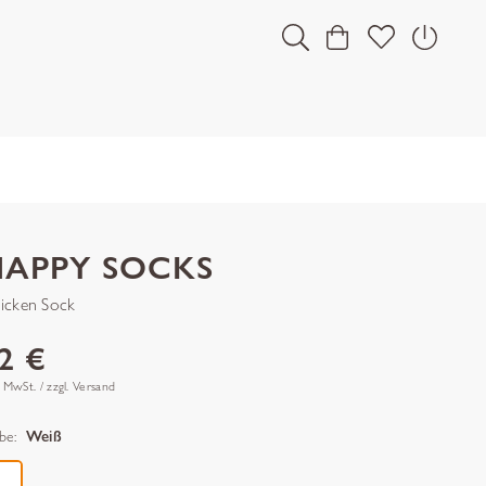
HAPPY SOCKS
icken Sock
2 €
. MwSt. / zzgl. Versand
be:
Weiß