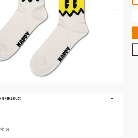
Gr
HREIBUNG
hite