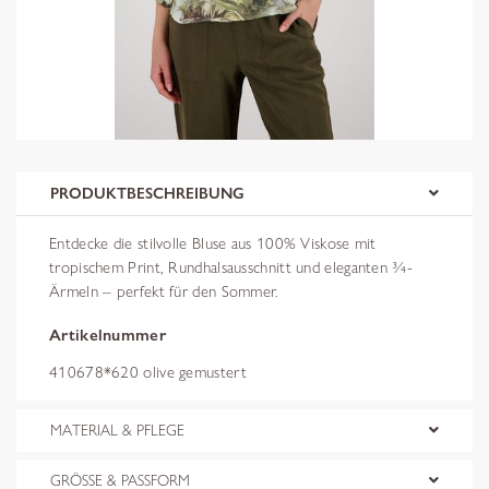
PRODUKTBESCHREIBUNG
Entdecke die stilvolle Bluse aus 100% Viskose mit
tropischem Print, Rundhalsausschnitt und eleganten ¾-
Ärmeln – perfekt für den Sommer.
Artikelnummer
410678*620 olive gemustert
MATERIAL & PFLEGE
GRÖSSE & PASSFORM