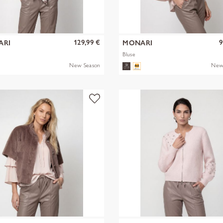
129,99 €
9
ARI
MONARI
Bluse
New Season
New