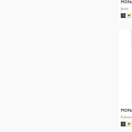
MON
Jacke
MON
Pullove