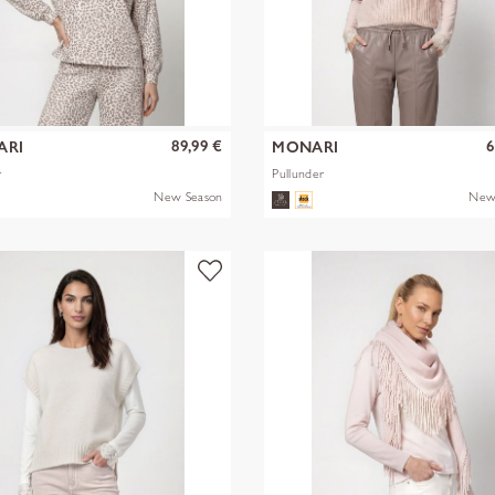
89,99 €
6
ARI
MONARI
r
Pullunder
New Season
New