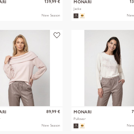
139,99 €
13
ARI
MONARI
Jacke
New Season
New
89,99 €
7
ARI
MONARI
r
Pullover
New Season
New