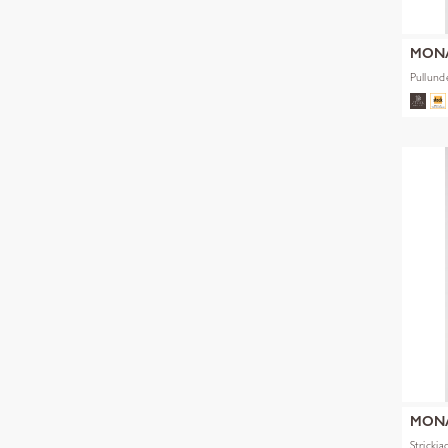
MON
Pullund
MON
Strickja