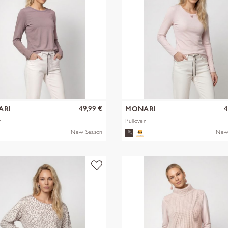
49,99 €
4
ARI
MONARI
r
Pullover
New Season
New