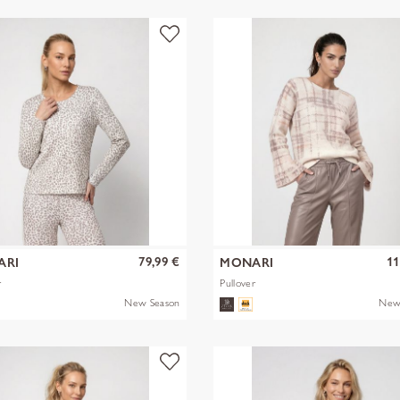
79,99 €
11
ARI
MONARI
r
Pullover
New Season
New