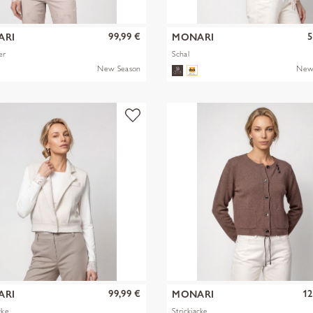
99,99 €
5
ARI
MONARI
er
Schal
New Season
New
99,99 €
12
ARI
MONARI
cke
Strickjacke