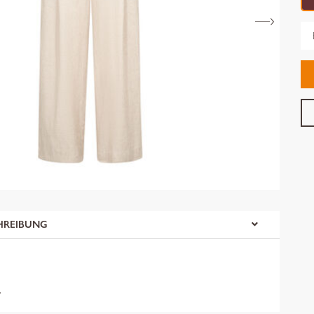
Gr
HREIBUNG
y