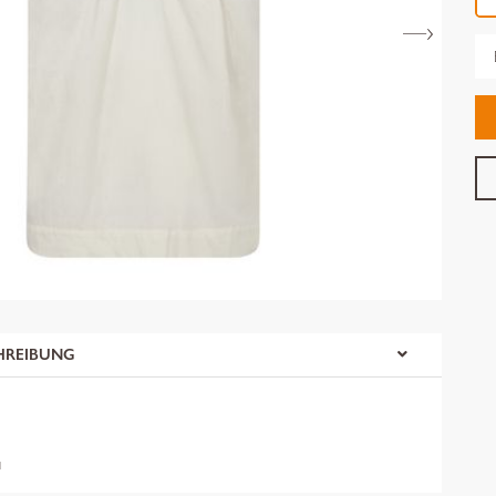
Gr
HREIBUNG
u