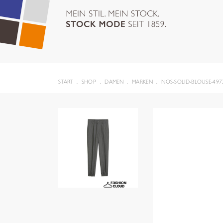
START
SHOP
DAMEN
MARKEN
NOS-SOLID-BLOUSE-497