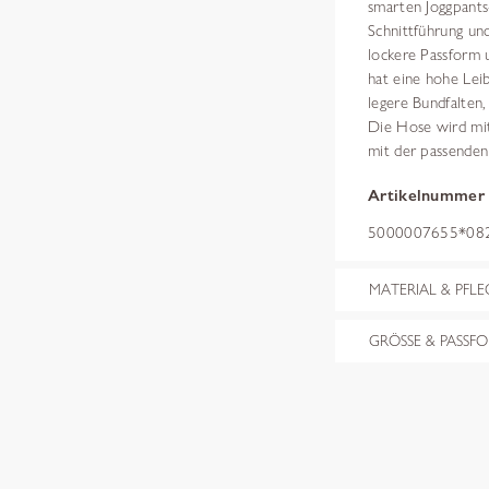
smarten Joggpants
Schnittführung und
lockere Passform u
hat eine hohe Leib
legere Bundfalten,
Die Hose wird mit
mit der passenden
Artikelnummer
5000007655*082
MATERIAL & PFLE
GRÖSSE & PASSF