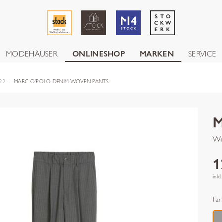
MODEHÄUSER
ONLINESHOP
MARKEN
SERVICE
22
MARC O'POLO DENIM WOVEN PANTS
Wo
1
inkl
Far