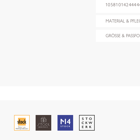
10581014244444*
MATERIAL & PFLE
GRÖSSE & PASSF