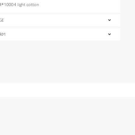
10004 light cotton
GE
ORM