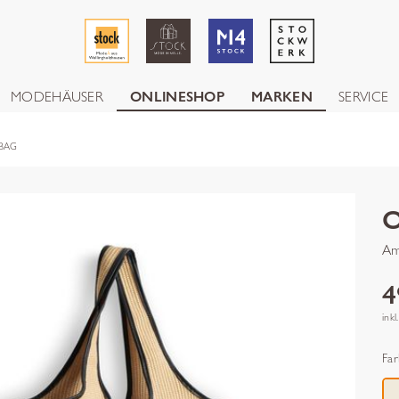
MODEHÄUSER
ONLINESHOP
MARKEN
SERVICE
 BAG
Am
4
inkl
Far