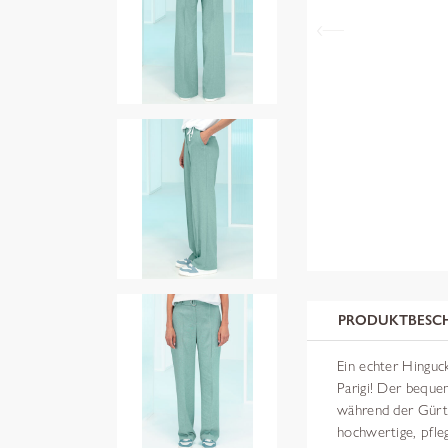
PRODUKTBESC
Ein echter Hinguck
Parigi! Der beque
während der Gürtel
hochwertige, pfle