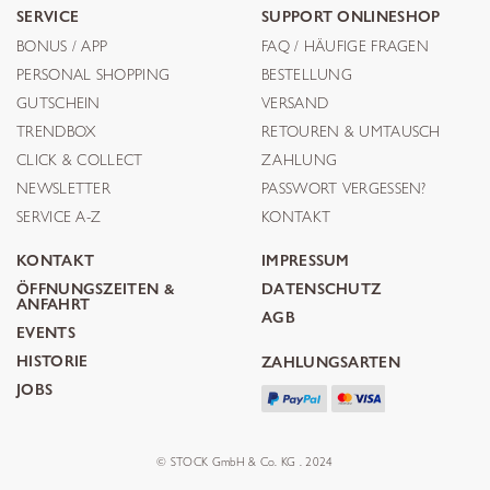
SERVICE
SUPPORT ONLINESHOP
BONUS / APP
FAQ / HÄUFIGE FRAGEN
PERSONAL SHOPPING
BESTELLUNG
GUTSCHEIN
VERSAND
TRENDBOX
RETOUREN & UMTAUSCH
CLICK & COLLECT
ZAHLUNG
NEWSLETTER
PASSWORT VERGESSEN?
SERVICE A-Z
KONTAKT
KONTAKT
IMPRESSUM
ÖFFNUNGSZEITEN &
DATENSCHUTZ
ANFAHRT
AGB
EVENTS
HISTORIE
ZAHLUNGSARTEN
JOBS
© STOCK GmbH & Co. KG . 2024