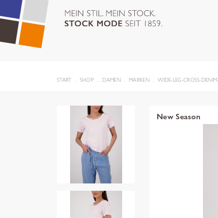
START
SHOP
DAMEN
MARKEN
WIDE-LEG-CROSS-DENIM
New Season