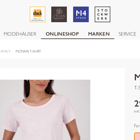
MODEHÄUSER
ONLINESHOP
MARKEN
SERVICE
-40469
MONARI T-SHIRT
T-
2
inkl
Far