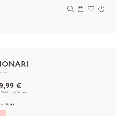
MONARI
Shirt
9,99 €
. MwSt. / zzgl. Versand
be:
Rosa