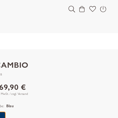
CAMBIO
ss
69,90 €
. MwSt. / zzgl. Versand
be:
Blau