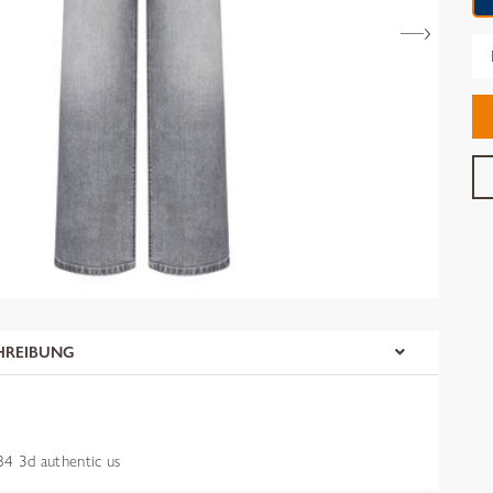
Gr
HREIBUNG
 3d authentic us