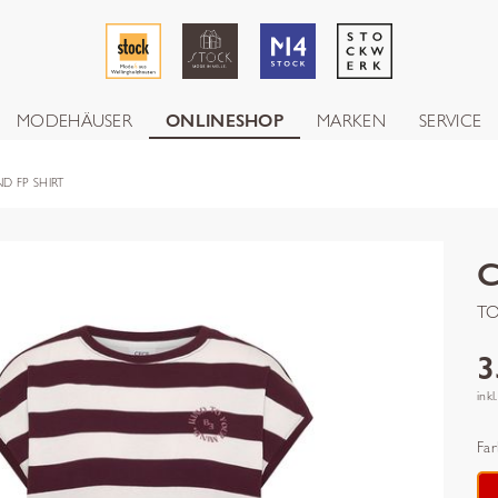
MODEHÄUSER
ONLINESHOP
MARKEN
SERVICE
ND FP SHIRT
C
TO
3
inkl
Far