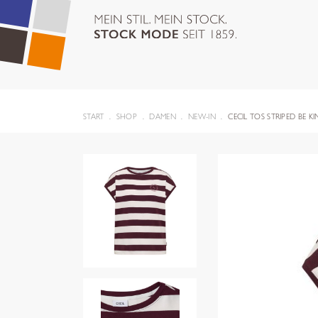
START
SHOP
DAMEN
NEW-IN
CECIL TOS STRIPED BE KI