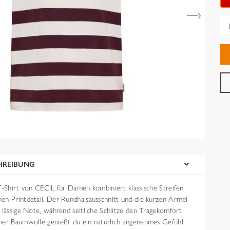
Gr
HREIBUNG
 T-Shirt von CECIL für Damen kombiniert klassische Streifen
en Printdetail. Der Rundhalsausschnitt und die kurzen Ärmel
 lässige Note, während seitliche Schlitze den Tragekomfort
ner Baumwolle genießt du ein natürlich angenehmes Gefühl