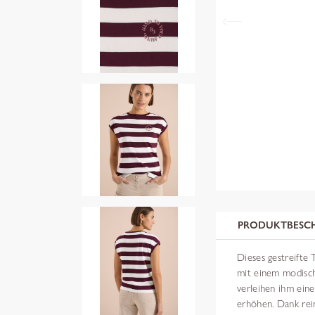
PRODUKTBESC
Dieses gestreifte
mit einem modisch
verleihen ihm eine
erhöhen. Dank rei