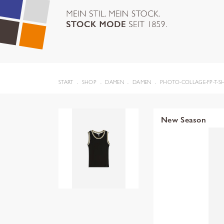
START
SHOP
DAMEN
DAMEN
PHOTO-COLLAGE-FP-T-SH
New Season