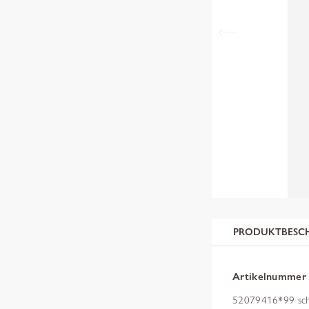
PRODUKTBESC
Artikelnummer
52079416*99 sc