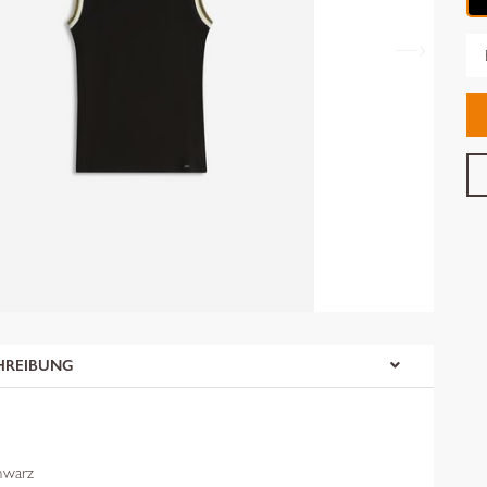
Gr
HREIBUNG
hwarz