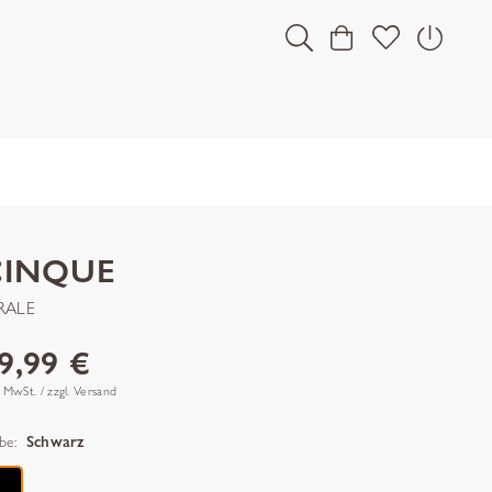
CINQUE
RALE
9,99 €
. MwSt. / zzgl. Versand
be:
Schwarz