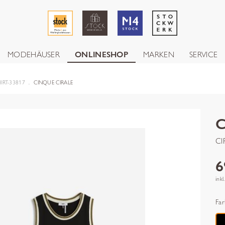
MODEHÄUSER
ONLINESHOP
MARKEN
SERVICE
IRT-33817
CINQUE CIRALE
CI
6
inkl
Far