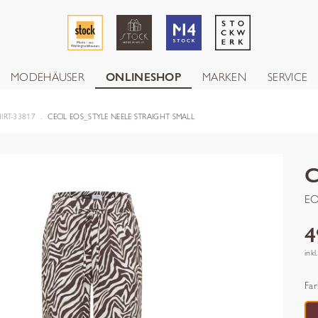
MODEHÄUSER
ONLINESHOP
MARKEN
SERVICE
IRT-33817
CECIL EOS_STYLE NEELE STRAIGHT SMALL
C
EO
4
inkl
Far