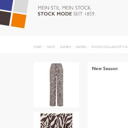
START
SHOP
DAMEN
DAMEN
PHOTO-COLLAGE-FP-T-SH
New Season