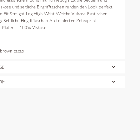
nd elastischem Bund mit Tunnelzug sitzt sie bequem und
skose und seitliche Eingrifftaschen runden den Look perfekt
e Fit Straight Leg High Waist Weiche Viskose Elastischer
 Seitliche Eingrifftaschen Abstrahierter Zebraprint
r Material: 100% Viskose
brown cacao
GE
ORM