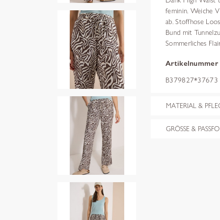
Dank High Waist u
feminin. Weiche Vi
ab. Stoffhose Loos
Bund mit Tunnelzug
Sommerliches Flai
Artikelnummer
B379827*37673 
MATERIAL & PFLE
GRÖSSE & PASSF