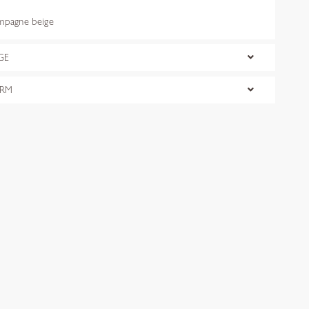
pagne beige
GE
ORM