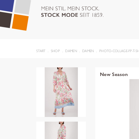
START
SHOP
DAMEN
DAMEN
PHOTO-COLLAGE-FP-T-SH
New Season