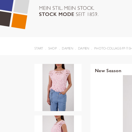
START
SHOP
DAMEN
DAMEN
PHOTO-COLLAGE-FP-T-SH
New Season