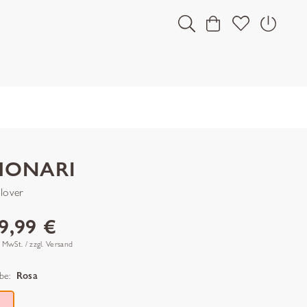
MONARI
llover
9,99 €
. MwSt. / zzgl. Versand
be:
Rosa