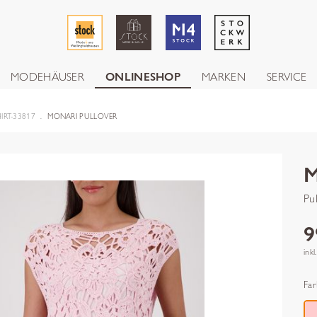
MODEHÄUSER
ONLINESHOP
MARKEN
SERVICE
IRT-33817
MONARI PULLOVER
Pu
9
inkl
Far