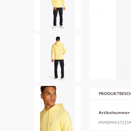
PRODUKTBESC
Artikelnummer
MW0MW37235*