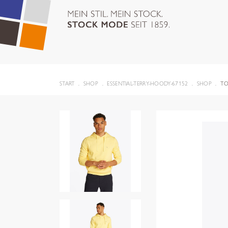
START
SHOP
ESSENTIAL-TERRY-HOODY-67152
SHOP
TO