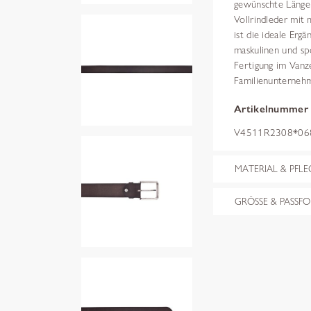
gewünschte Länge z
Vollrindleder mit
ist die ideale Ergä
maskulinen und s
Fertigung im Van
Familienunternehme
Artikelnummer
V4511R2308*068
MATERIAL & PFLE
GRÖSSE & PASSF