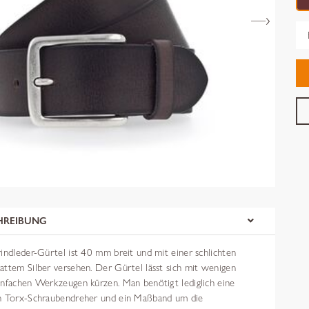
Gr
HREIBUNG
indleder-Gürtel ist 40 mm breit und mit einer schlichten
attem Silber versehen. Der Gürtel lässt sich mit wenigen
infachen Werkzeugen kürzen. Man benötigt lediglich eine
en Torx-Schraubendreher und ein Maßband um die