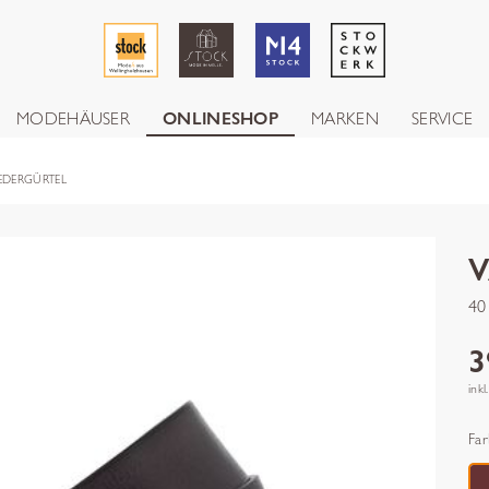
MODEHÄUSER
ONLINESHOP
MARKEN
SERVICE
LEDERGÜRTEL
40
3
inkl
Far