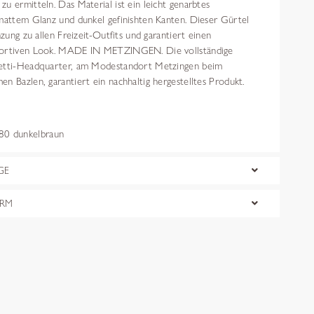
u ermitteln. Das Material ist ein leicht genarbtes
 mattem Glanz und dunkel gefinishten Kanten. Dieser Gürtel
nzung zu allen Freizeit-Outfits und garantiert einen
portiven Look. MADE IN METZINGEN. Die vollständige
zetti-Headquarter, am Modestandort Metzingen beim
n Bazlen, garantiert ein nachhaltig hergestelltes Produkt.
0 dunkelbraun
GE
ORM