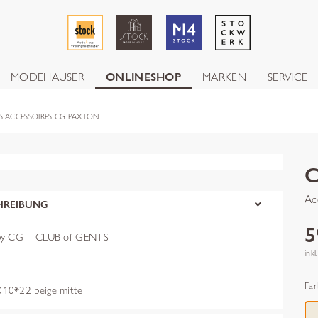
MODEHÄUSER
ONLINESHOP
MARKEN
SERVICE
S ACCESSOIRES CG PAXTON
Ac
HREIBUNG
5
by CG – CLUB of GENTS
inkl
Far
10*22 beige mittel