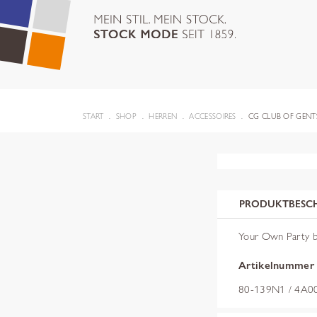
START
SHOP
HERREN
ACCESSOIRES
CG CLUB OF GENT
PRODUKTBESC
Your Own Party 
Artikelnummer
80-139N1 / 4A00