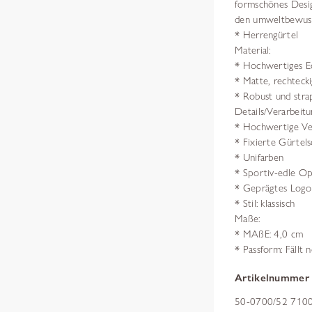
formschönes Desig
den umweltbewus
* Herrengürtel
Material:
* Hochwertiges E
* Matte, rechtecki
* Robust und strap
Details/Verarbeitu
* Hochwertige Ve
* Fixierte Gürtels
* Unifarben
* Sportiv-edle Op
* Geprägtes Logo
* Stil: klassisch
Maße:
* MAßE: 4,0 cm
* Passform: Fällt 
Artikelnummer
50-0700/52 7100