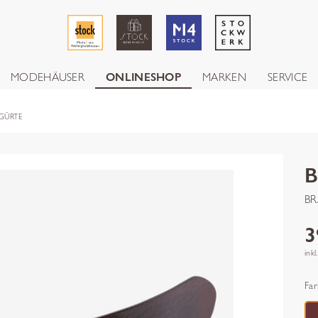
MODEHÄUSER
ONLINESHOP
MARKEN
SERVICE
GÜRTE
BR
3
inkl
Far