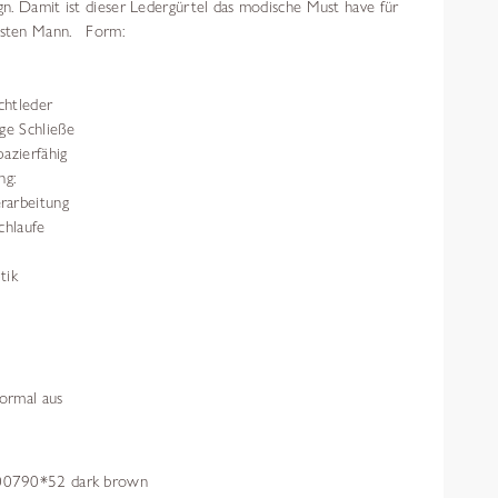
n. Damit ist dieser Ledergürtel das modische Must have für
sten Mann. Form:
chtleder
ge Schließe
azierfähig
ng:
rarbeitung
chlaufe
tik
normal aus
0790*52 dark brown