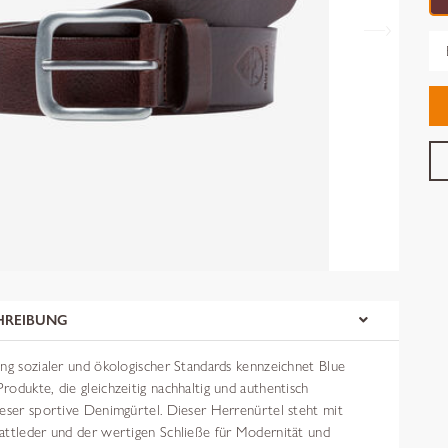
Gr
HREIBUNG
ng sozialer und ökologischer Standards kennzeichnet Blue
odukte, die gleichzeitig nachhaltig und authentisch
ieser sportive Denimgürtel. Dieser Herrenürtel steht mit
attleder und der wertigen Schließe für Modernität und