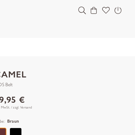
CAMEL
S Belt
9,95 €
. MwSt. / zzgl. Versand
be:
Braun