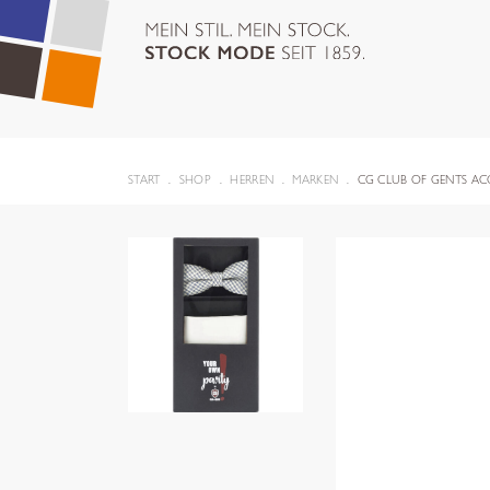
START
SHOP
HERREN
MARKEN
CG CLUB OF GENTS AC