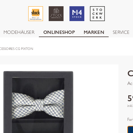
MODEHÄUSER
ONLINESHOP
MARKEN
SERVICE
CESSOIRES CG PIXTON
Ac
5
inkl
Far