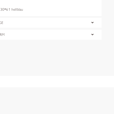
30*61 hellblau
GE
ORM