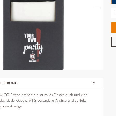
Gr
HREIBUNG
 CG Pixton enthält ein stilvolles Einstecktuch und eine
 das ideale Geschenk für besondere Anlässe und perfekt
egante Anzüge.