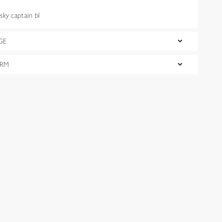
y captain bl
GE
ORM