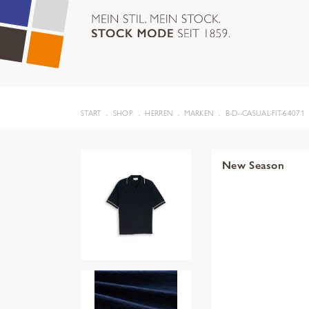
START
SHOP
HERREN
MARKEN
B-D--CASUAL-FIT-64071
New Season