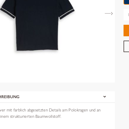
Gr
HREIBUNG
ver mit farblich abgesetzten Details am Polokragen und an
inem strukturierten Baumwollstoff.