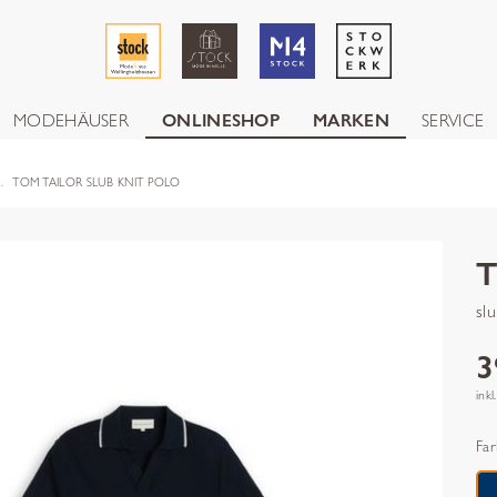
MODEHÄUSER
ONLINESHOP
MARKEN
SERVICE
TOM TAILOR SLUB KNIT POLO
sl
3
inkl
Far