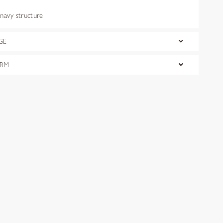
avy structure
GE
ORM