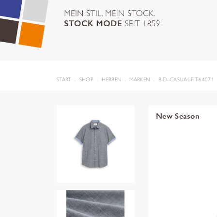
START
SHOP
HERREN
MARKEN
B-D--CASUAL-FIT-64071
New Season