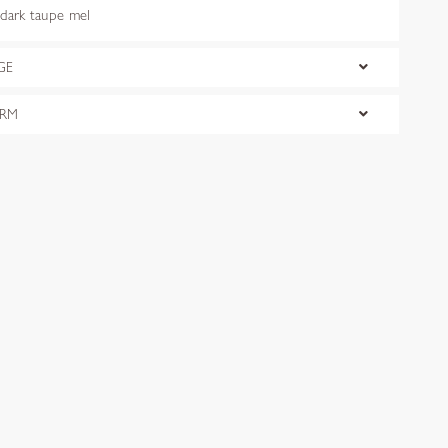
ark taupe mel
GE
ORM