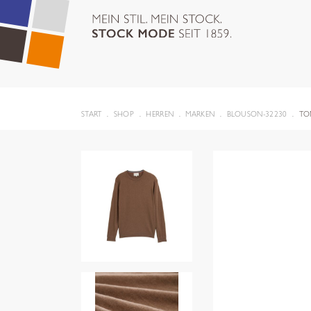
START
SHOP
HERREN
MARKEN
BLOUSON-32230
TO