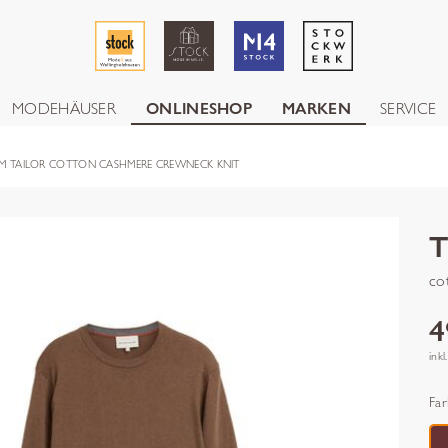
MODEHÄUSER
ONLINESHOP
MARKEN
SERVICE
M TAILOR COTTON CASHMERE CREWNECK KNIT
co
4
inkl
Far