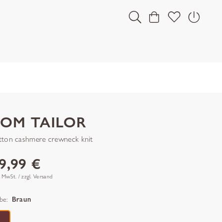
TOM TAILOR
tton cashmere crewneck knit
9,99 €
. MwSt. / zzgl. Versand
be:
Braun