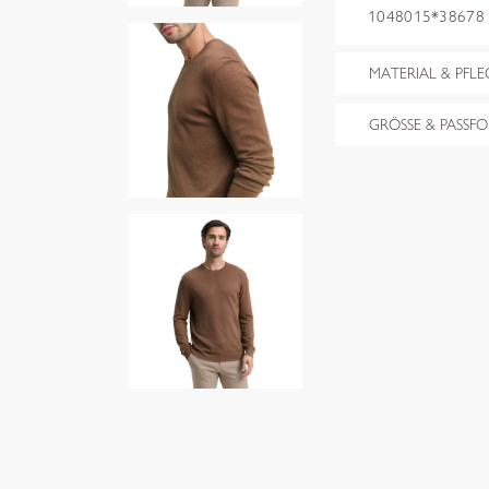
1048015*38678 d
MATERIAL & PFLE
GRÖSSE & PASSF