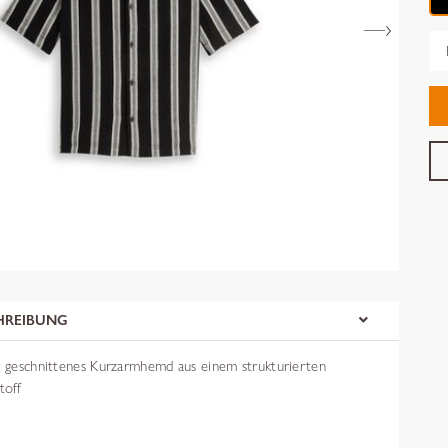
Gr
HREIBUNG
er geschnittenes Kurzarmhemd aus einem strukturierten
toff