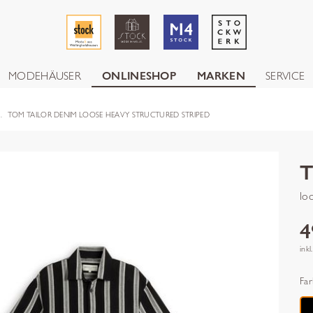
MODEHÄUSER
ONLINESHOP
MARKEN
SERVICE
TOM TAILOR DENIM LOOSE HEAVY STRUCTURED STRIPED
lo
4
inkl
Far