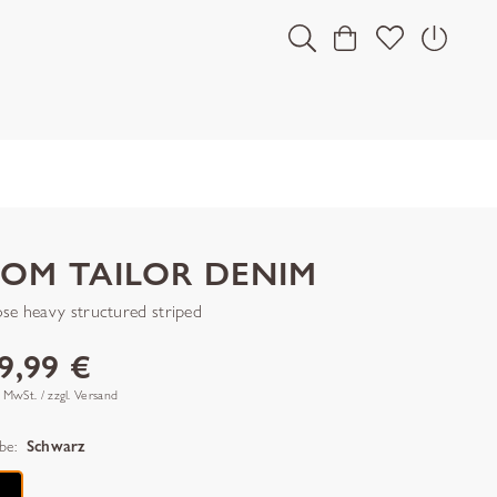
TOM TAILOR DENIM
ose heavy structured striped
9,99 €
. MwSt. / zzgl. Versand
be:
Schwarz