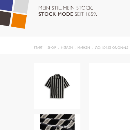
START
SHOP
HERREN
MARKEN
JACK-JONES-ORIGINALS