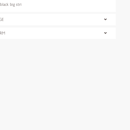
ack big stri
GE
ORM