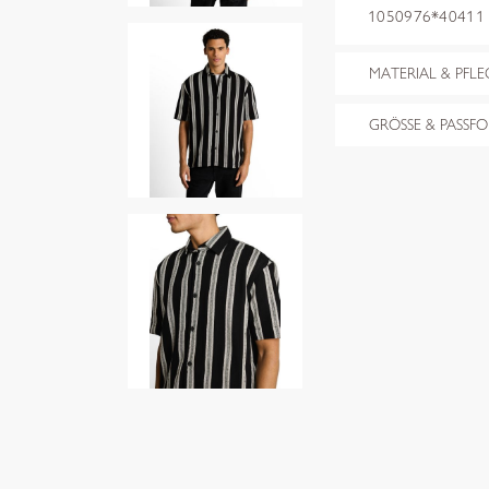
1050976*40411 bl
MATERIAL & PFLE
GRÖSSE & PASSF