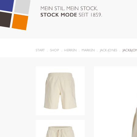
START
SHOP
HERREN
MARKEN
JACK-JONES
JACK&JO