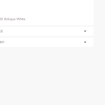
0 Antique White
GE
ORM